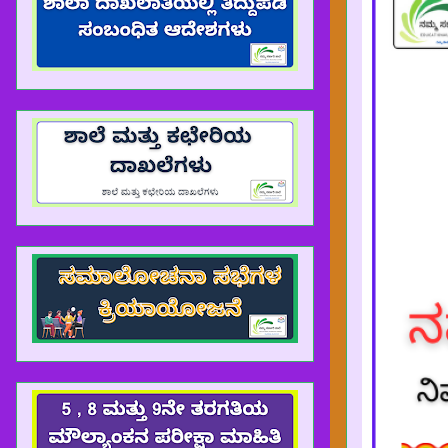
APP ಮೂಲಕ ಬ್ಲಾಗ್ ಗೆ ಭೇಟಿ ನೀಡಿದ್ದರೆ ಬ್ಲಾಗ್ ನ PDF ಗಳನ್ನು DOWNLOA