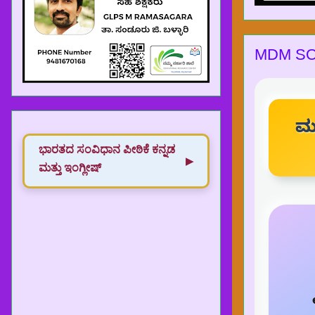
MDM S
ಮ
ಭಾರತದ ಸಂವಿಧಾನ‌ ಪೀಠಿಕೆ ಕನ್ನಡ
▶
ಮತ್ತು ಇಂಗ್ಲೀಷ್