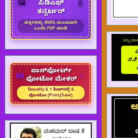
🖼️
ಪಿಡಿಎಫ್
📄
ಕನ್ವರ್ಟರ್
ಚಿತ್ರಗಳನ್ನು ಸೇರಿಸಿ ಸುಲಭವಾಗಿ
ಒಂದೇ PDF ಮಾಡಿ
ಪಾಸ್‌ಪೋರ್ಟ್
✨
📸
ಫೋಟೋ ಮೇಕರ್
Beautify & 1 ಶೀಟ್‌ನಲ್ಲಿ 6
ಫೋಟೋ (Print/Save)