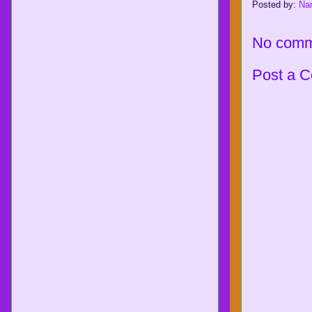
Posted by:
Na
No comm
Post a 