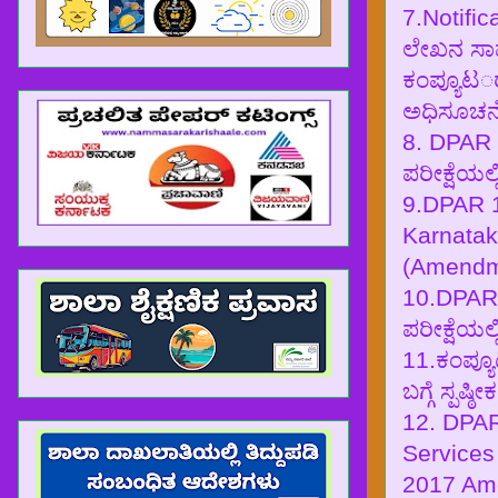
7.Notifi
ಲೇಖನ ಸಾಮಗ್
ಕಂಪ್ಯೂಟರ್
ಅಧಿಸೂಚನೆ
8. DPAR 
ಪರೀಕ್ಷೆಯಲ್
9.DPAR 
Karnatak
(Amendme
10.DPAR 
ಪರೀಕ್ಷೆಯಲ್
11.ಕಂಪ್ಯೂ
ಬಗ್ಗೆ ಸ್ಪಷ್
12. DPAR
Services
2017 Ame