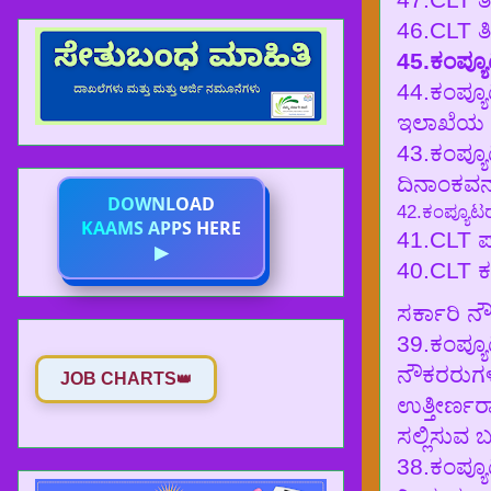
46.CLT ತ
45.ಕಂಪ್ಯೂ
44.ಕಂಪ್ಯೂ
ಇಲಾಖೆಯ ನ
43.ಕಂಪ್ಯೂ
ದಿನಾಂಕವನ್ನ
DOWNLOAD
42.ಕಂಪ್ಯೂಟರ್
KAAMS APPS HERE
41.CLT ಪರ
▶
40.CLT ಕಂ
ಸರ್ಕಾರಿ 
39.ಕಂಪ್ಯೂಟ
ನೌಕರರುಗಳಿಗ
JOB CHARTS
👑
ಉತ್ತೀರ್ಣ
ಸಲ್ಲಿಸುವ ಬಗ್
38.ಕಂಪ್ಯೂ