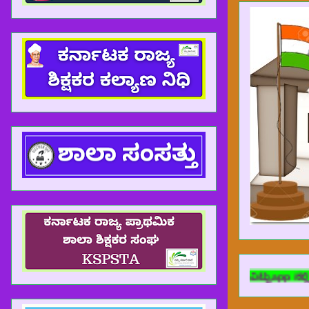
ಫೈಲ್ಗಳನ್ನು ಡೌನ್ಲೋಡ್ ಮಾಡಬೇಕೆಂದರೆ ದಯವಿಟ್ಟು app ನಲ್ಲಿ ಮಾಡದೆ, www.nammasa