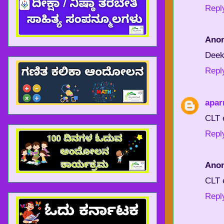
Repl
Ano
Deek
Repl
apar
CLT 
Repl
Ano
CLT 
Repl