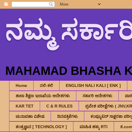
ನಮ್ಮ ಸರ್ಕಾರ
MAHAMAD BHASHA K.
Home
ನಲಿ-ಕಲಿ
ENGLISH NALI KALI [ ENK ]
ಶಾಲಾ ಶಿಕ್ಷಣ ಇಲಾಖೆಯ ಆದೇಶಗಳು
ಸರ್ಕಾರಿ ಆದೇಶಗಳು
ಪಾ
KAR TET
C & R RULES
ಪ್ರವೇಶ ಪರೀಕ್ಷೆಗಳು ( JNV
ಚುನಾವಣಾ ವಿಶೇಷ
ದಿನಪತ್ರಿಕೆಗಳು
ಕಂಪ್ಯೂಟರ್ ಸಾಕ್ಷರತಾ ಪರೀಕ್ಷ
ತಂತ್ರಜ್ಞಾನ [ TECHNOLOGY ]
ಮಾಹಿತಿ ಹಕ್ಕು RTI
ಕ.co