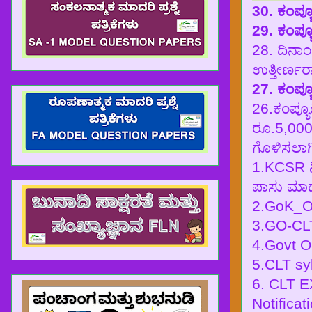
30. ಕಂಪ್ಯೂ
29. ಕಂಪ್ಯ
28. ದಿನಾಂ
ಉತ್ತೀರ್ಣರಾ
27. ಕಂಪ್ಯೂ
26.ಕಂಪ್ಯೂ
ರೂ.5,000/
ಗೊಳಿಸಲಾಗ
1.KCSR ನ
ಪಾಸು ಮಾಡು
2.GoK_O
3.GO-CL
4.Govt O
5.CLT sy
6. CLT
Notifica