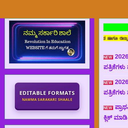
ದ ಹಿತದೃಷ್ಟಿಯಿಂದ ಹಾಗೂ ರಾಜ್ಯದ ಸಮಸ್ತ ಶಿಕ್ಷಕರಿಗೆ, ವಿದ್ಯಾರ್ಥಿಗಳಿಗೆ 
2026
NEW
ಪತ್ರಿಕೆಗಳು
2026
NEW
ಪತ್ರಿಕೆಗಳು
EDITABLE FORMATS
NAMMA SARAKARI SHAALE
ಪ್ರಾಥ
NEW
ಕ್ಲಿಕ್ ಮಾ