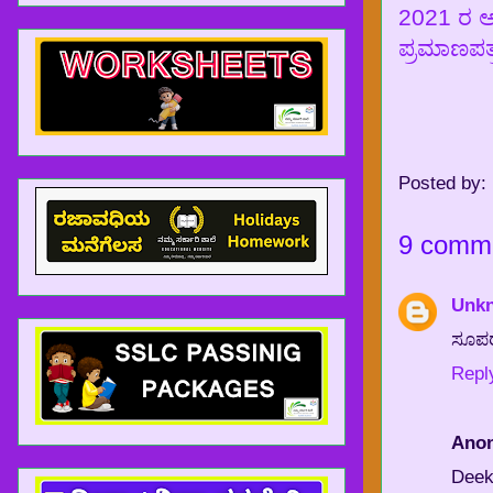
2021 ರ ಅನ
ಪ್ರಮಾಣಪತ್
Posted by:
9 comm
Unk
ಂದು ವೇಳೆ SIGN IN ಮಾಡಲು ಆಗದಿದ್ದರೆ GOOGLE ನಲ್ಲಿ
www.nammasar
ಸೂಪರ
Repl
Ano
Deek