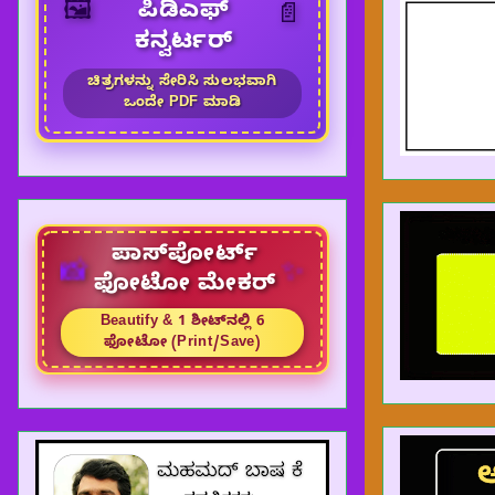
🖼️
ಪಿಡಿಎಫ್
📄
ಕನ್ವರ್ಟರ್
ಚಿತ್ರಗಳನ್ನು ಸೇರಿಸಿ ಸುಲಭವಾಗಿ
ಒಂದೇ PDF ಮಾಡಿ
ಪಾಸ್‌ಪೋರ್ಟ್
✨
📸
ಫೋಟೋ ಮೇಕರ್
Beautify & 1 ಶೀಟ್‌ನಲ್ಲಿ 6
ಫೋಟೋ (Print/Save)