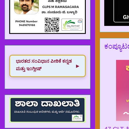
ಕಂಪ್ಯೂಟರ್
ಭಾರತದ ಸಂವಿಧಾನ‌ ಪೀಠಿಕೆ ಕನ್ನಡ
▶
ಮತ್ತು ಇಂಗ್ಲೀಷ್
47.CLT ತ