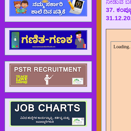
ನೀಡುವ ಬಗ್ಗ
37. ಕಂಪ್ಯ
31.12.2023