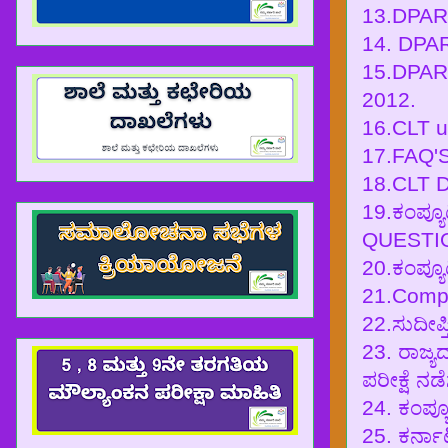
13.DPAR
14. DPA
15.DPAR
2012.
16.CLT u
17.FAQ'
18.CLT Di
19.ಕಂಪ್ಯ
QUESTI
20.ಕಂಪ್ಯೂ
21.Comp
22.ಸುದೀಪ್
23. ರಾಜ್ಯ
ಪರೀಕ್ಷೆ ನ
24. ಕಂಪ್ಯ
25. ಕರ್ನಾ