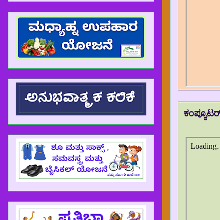
ಕಂಪ್ಯೂಟರ್