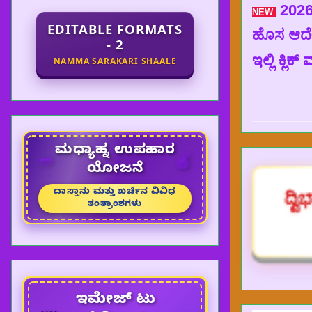
2026
NEW
EDITABLE FORMATS
ಹೊಸ ಆದೇಶ
- 2
ಇಲ್ಲಿ ಕ್ಲಿಕ್
NAMMA SARAKARI SHAALE
ಈ WEBS
ಮಧ್ಯಾಹ್ನ ಉಪಹಾರ
🥗
🍎
ಯೋಜನೆ
ದ್ವ
ದಾಸ್ತಾನು ಮತ್ತು ಖರ್ಚಿನ ವಿವಿಧ
ತಂತ್ರಾಂಶಗಳು
ಇಮೇಜ್ ಟು