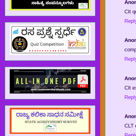
Ano
Clt q
Repl
Ano
compu
Repl
Ano
Clt 
Repl
Ano
CLT 
Repl