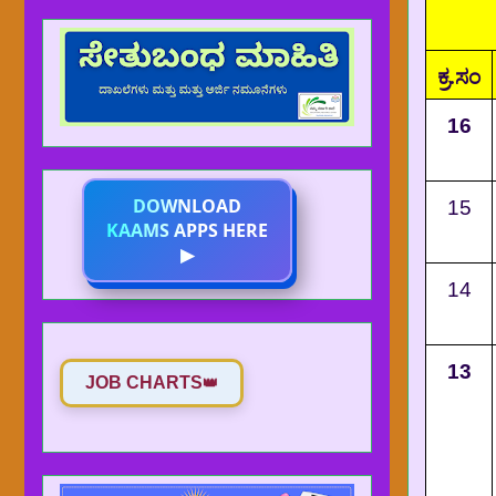
ಕ್ರ.ಸಂ
16
DOWNLOAD
15
KAAMS APPS HERE
▶
14
13
JOB CHARTS
👑