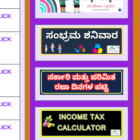
LICK
LICK
LICK
LICK
LICK