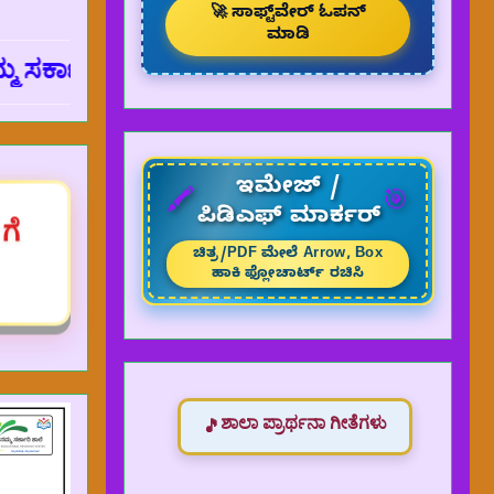
🚀 ಸಾಫ್ಟ್‌ವೇರ್ ಓಪನ್
ಮಾಡಿ
ಲೆ...
ವಂದನೆಗಳು.
ಇಮೇಜ್ /
🖍️
🎯
ಪಿಡಿಎಫ್ ಮಾರ್ಕರ್
ಗೆ
ಚಿತ್ರ/PDF ಮೇಲೆ Arrow, Box
ಹಾಕಿ ಫ್ಲೋಚಾರ್ಟ್ ರಚಿಸಿ
ಶಾಲಾ ಪ್ರಾರ್ಥನಾ ಗೀತೆಗಳು
🎵