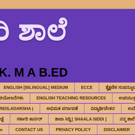
ಿ ಶಾಲೆ
. M A B.ED
ENGLISH [BILINGUAL] MEDIUM
ECCE
ಶೈಕ್ಷಣಿಕ ಸಂಪನ್
ಾಠಯೋಜನೆಗಳು
ENGLISH TEACHING RESOURCES
ಉಪಯುಕ್ತ
V,KREIS,ADARSHA )
ಅಭಿಮತ ವರ್ಗಾವಣೆ
ವಿದ್ಯಾರ್ಥಿವೇತನ
ಉದ್
್ಷೆ
ಸರ್ಕಾರಿ ಕಾರ್ನರ್
ಶಾಲಾ ಸಿದ್ದಿ [ SHAALA SIDDI ]
ನನ್ನ ಶಾಲೆ
m
CONTACT US
PRIVACY POLICY
DISCLAIMER