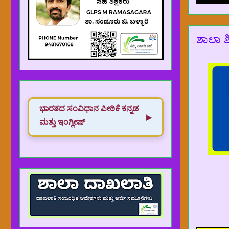
ಶಾಲಾ 
ಭಾರತದ ಸಂವಿಧಾನ‌ ಪೀಠಿಕೆ ಕನ್ನಡ
▶
ಮತ್ತು ಇಂಗ್ಲೀಷ್