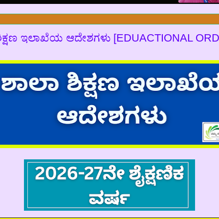
ಶಿಕ್ಷಣ ಇಲಾಖೆಯ ಆದೇಶಗಳು [EDUACTIONAL OR