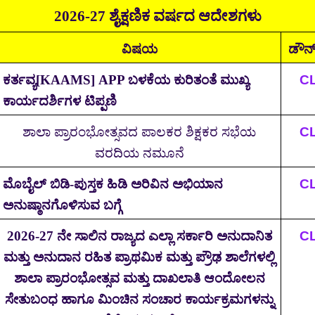
2026-27
ಶೈಕ್ಷಣಿಕ ವರ್ಷದ ಆದೇಶಗಳು
ವಿಷಯ
ಡೌನ
ಕರ್ತವ್ಯ[
KAAMS] APP
ಬಳಕೆಯ ಕುರಿತಂತೆ ಮುಖ್ಯ
C
ಕಾರ್ಯದರ್ಶಿಗಳ ಟಿಪ್ಪಣಿ
ಶಾಲಾ ಪ್ರಾರಂಭೋತ್ಸವದ ಪಾಲಕರ ಶಿಕ್ಷಕರ ಸಭೆಯ
C
ವರದಿಯ ನಮೂನೆ
ಮೊಬೈಲ್ ಬಿಡಿ-ಪುಸ್ತಕ ಹಿಡಿ ಅರಿವಿನ ಅಭಿಯಾನ
C
ಅನುಷ್ಠಾನಗೊಳಿಸುವ ಬಗ್ಗೆ
2026-27
ನೇ ಸಾಲಿನ ರಾಜ್ಯದ ಎಲ್ಲಾ ಸರ್ಕಾರಿ ಅನುದಾನಿತ
C
ಮತ್ತು ಅನುದಾನ ರಹಿತ ಪ್ರಾಥಮಿಕ ಮತ್ತು ಪ್ರೌಢ ಶಾಲೆಗಳಲ್ಲಿ
ಶಾಲಾ ಪ್ರಾರಂಭೋತ್ಸವ ಮತ್ತು ದಾಖಲಾತಿ ಆಂದೋಲನ
ಸೇತುಬಂಧ ಹಾಗೂ ಮಿಂಚಿನ ಸಂಚಾರ ಕಾರ್ಯಕ್ರಮಗಳನ್ನು