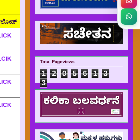
್‌ಲೋಡ್
LICK
LCIK
Total Pageviews
1
2
0
5
6
1
3
LICK
3
LICK