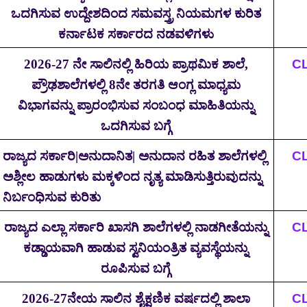
ಒದಗಿಸುವ ಉದ್ದೇಶದಿಂದ ಸಮವಸ್ತ್ರ ನಿಯಮಗಳ ಕುರಿತ
ಕರ್ನಾಟಕ ಸರ್ಕಾರದ ನಡವಳಿಗಳು
2026-27
ನೇ ಸಾಲಿನಲ್ಲಿ ಹಿರಿಯ ಪ್ರಾಥಮಿಕ ಶಾಲೆ
,
C
ಪ್ರೌಢಶಾಲೆಗಳಲ್ಲಿ
8
ನೇ ತರಗತಿ ಆಂಗ್ಲ ಮಾಧ್ಯಮ
ವಿಭಾಗವನ್ನು ಪ್ರಾರಂಭಿಸುವ ಸಂಬಂಧ ಮಾಹಿತಿಯನ್ನು
ಒದಗಿಸುವ ಬಗ್ಗೆ
ರಾಜ್ಯದ ಸರ್ಕಾರಿ
|
ಅನುದಾನಿತ
|
ಅನುದಾನ ರಹಿತ ಶಾಲೆಗಳಲ್ಲಿ
C
ಅಶ್ಲೀಲ ಹಾಡುಗಳು ಮಕ್ಕಳಿಂದ ನೃತ್ಯ ಮಾಡಿಸುತ್ತಿರುವುದನ್ನು
ನಿರ್ಬಂಧಿಸುವ ಕುರಿತು
ರಾಜ್ಯದ ಎಲ್ಲಾ ಸರ್ಕಾರಿ ಖಾಸಗಿ ಶಾಲೆಗಳಲ್ಲಿ ನಾಡಗೀತೆಯನ್ನು
C
ಕಡ್ಡಾಯವಾಗಿ ಹಾಡುವ ಸ್ವನಿಯಂತ್ರಿತ ವ್ಯವಸ್ಥೆಯನ್ನು
ರೂಪಿಸುವ ಬಗ್ಗೆ
2026-27
ನೇಯ ಸಾಲಿನ ಶೈಕ್ಷಣಿಕ ವರ್ಷದಲ್ಲಿ ಶಾಲಾ
C