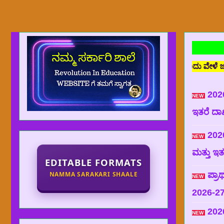
NEW
ಾಹೀರಾತು ರಹಿತ ವೆಬ್ ಸೈಟ್ ಆಗಿರುತ್ತದೆ. ಒಂದು ವೇಳೆ ಜಾಹೀರಾತು ಪ್ರದರ್ಶನವ
2026
NEW
ಇತರೆ ದಾಖಲ
2026
NEW
ಮತ್ತು ಇತರ
EDITABLE FORMATS
NAMMA SARAKARI SHAALE
ಪ್ರಾ
NEW
2026-2
202
NEW