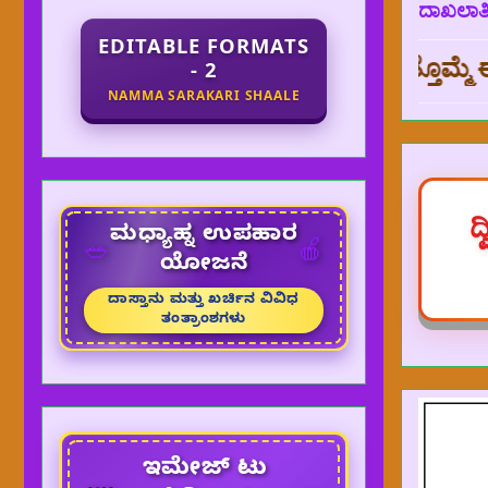
ದಾಖಲಾತಿ ಅ
EDITABLE FORMATS
ದ್ದಕ್ಕಾಗಿ ಧನ್ಯವಾದಗಳು,
ಮತ್ತೊಮ್ಮೆ ಈ WEBSITE 
- 2
NAMMA SARAKARI SHAALE
ದ
ಮಧ್ಯಾಹ್ನ ಉಪಹಾರ
🥗
🍎
ಯೋಜನೆ
ದಾಸ್ತಾನು ಮತ್ತು ಖರ್ಚಿನ ವಿವಿಧ
ತಂತ್ರಾಂಶಗಳು
ಇಮೇಜ್ ಟು