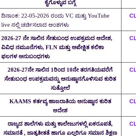
ಕೈಗೊಳ್ಳುವ ಬಗ್ಗೆ
ದಿನಾಂಕ:
22-05-2026
ರಂದು
VC
ಮತ್ತು
YouTube
C
live
ನಲ್ಲಿ ಚರ್ಚಿಸಲಾದ ಅಂಶಗಳು
2026-27
ನೇ ಸಾಲಿನ ಸೇತುಬಂಧ ಉಪಕ್ರಮದ ಆದೇಶ
,
C
ವಿವಿಧ ನಮೂನೆಗಳು
, FLN
ಮತ್ತು ಅಪೇಕ್ಷಿತ ಕಲಿಕಾ
ಫಲಗಳ ಅನುಬಂಧಗಳು
2026-27
ನೇ ಸಾಲಿನ
1
ರಿಂದ
10
ನೇ ತರಗತಿಯವರೆಗೆ
C
ಸೇತುಬಂಧ ಉಪಕ್ರಮವನ್ನು ಅನುಷ್ಠಾನಗೊಳಿಸುವ ಕುರಿತ
ಸುತ್ತೋಲೆ
KAAMS
ಕರ್ತವ್ಯ ಹಾಜರಾತಿಯ ಅನುಷ್ಠಾನ ಕುರಿತ
C
ಆದೇಶ
ರಾಜ್ಯದ ಶಾಲೆಗಳು ಮತ್ತು ಕಾಲೇಜುಗಳಲ್ಲಿ ಏಕರೂಪತೆ
,
C
ಸಮಾನತೆ
,
ಜಾತ್ಯತೀತತೆ ಹಾಗೂ ಎಲ್ಲರಿಗೂ ಸಮಾನ ಶಿಕ್ಷಣ