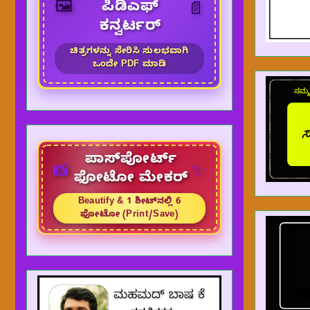
🖼️
ಪಿಡಿಎಫ್
📄
ಕನ್ವರ್ಟರ್
ಚಿತ್ರಗಳನ್ನು ಸೇರಿಸಿ ಸುಲಭವಾಗಿ
ಒಂದೇ PDF ಮಾಡಿ
ಪಾಸ್‌ಪೋರ್ಟ್
✨
📸
ಫೋಟೋ ಮೇಕರ್
Beautify & 1 ಶೀಟ್‌ನಲ್ಲಿ 6
ಫೋಟೋ (Print/Save)