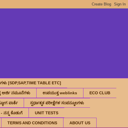
ಮೂಲಗಳು [SDP,SAP,TIME TABLE ETC]
 ಅರ್ಜಿ ನಮೂನೆಗಳು
ಉಪಯುಕ್ತ weblinks
ECO CLUB
ಯೋಗ ವಾರ್ತೆ
ಸ್ಪರ್ಧಾತ್ಮಕ‌ ಪರೀಕ್ಷೆಗಳ‌ ಸಂಪನ್ಮೂಲಗಳು
 - ನನ್ನ ಕೊಡುಗೆ
UNIT TESTS
TERMS AND CONDITIONS
ABOUT US