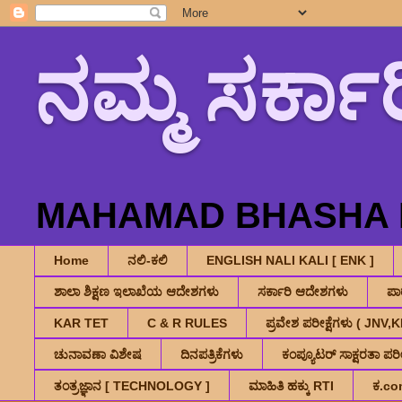
ನಮ್ಮ ಸರ್ಕಾರ
MAHAMAD BHASHA K
Home
ನಲಿ-ಕಲಿ
ENGLISH NALI KALI [ ENK ]
ಶಾಲಾ ಶಿಕ್ಷಣ ಇಲಾಖೆಯ ಆದೇಶಗಳು
ಸರ್ಕಾರಿ ಆದೇಶಗಳು
ಪ
KAR TET
C & R RULES
ಪ್ರವೇಶ ಪರೀಕ್ಷೆಗಳು ( JN
ಚುನಾವಣಾ ವಿಶೇಷ
ದಿನಪತ್ರಿಕೆಗಳು
ಕಂಪ್ಯೂಟರ್ ಸಾಕ್ಷರತಾ ಪರೀಕ
ತಂತ್ರಜ್ಞಾನ [ TECHNOLOGY ]
ಮಾಹಿತಿ ಹಕ್ಕು RTI
ಕ.co