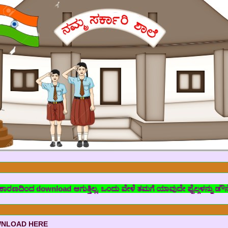
ಂದ download ಆಗುತ್ತಿಲ್ಲ. ಒಂದು ವೇಳೆ ತಮಗೆ ಯಾವುದೇ ಫೈಲ್ಗಳನ್ನು ಡೌನ್ಲೋಡ್ ಮಾ
WNLOAD HERE