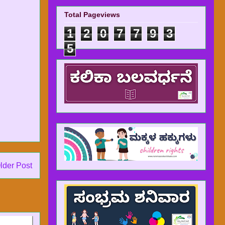
Total Pageviews
1
2
0
7
7
9
3
5
lder Post