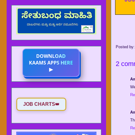
Posted by
DOWNLOAD
KAAMS APPS HERE
2 com
▶
A
We
Re
JOB CHARTS
👑
A
Th
Re