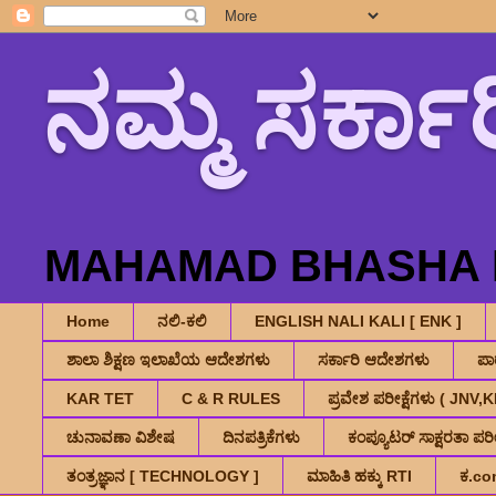
ನಮ್ಮ ಸರ್ಕಾರ
MAHAMAD BHASHA K
Home
ನಲಿ-ಕಲಿ
ENGLISH NALI KALI [ ENK ]
ಶಾಲಾ ಶಿಕ್ಷಣ ಇಲಾಖೆಯ ಆದೇಶಗಳು
ಸರ್ಕಾರಿ ಆದೇಶಗಳು
ಪ
KAR TET
C & R RULES
ಪ್ರವೇಶ ಪರೀಕ್ಷೆಗಳು ( JN
ಚುನಾವಣಾ ವಿಶೇಷ
ದಿನಪತ್ರಿಕೆಗಳು
ಕಂಪ್ಯೂಟರ್ ಸಾಕ್ಷರತಾ ಪರೀಕ
ತಂತ್ರಜ್ಞಾನ [ TECHNOLOGY ]
ಮಾಹಿತಿ ಹಕ್ಕು RTI
ಕ.co