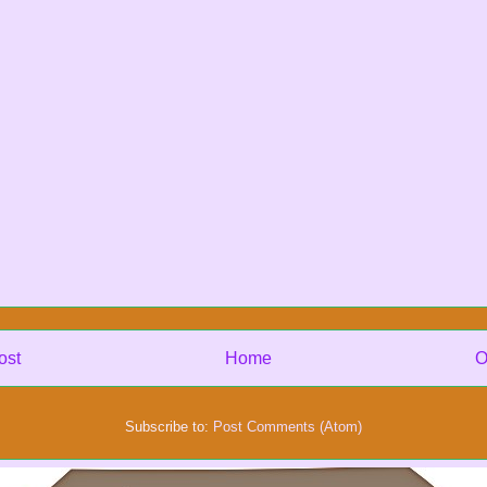
ost
Home
O
Subscribe to:
Post Comments (Atom)