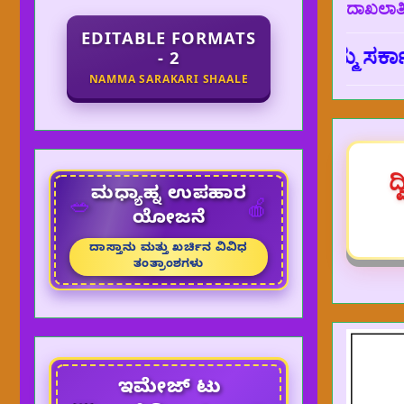
ದಾಖಲಾತಿ ಅ
EDITABLE FORMATS
ಿ ನೀಡಿ.
ನಿಮ್ಮ ಸೇವೆಯಲ್ಲಿ ನಮ್ಮ ಸರ್ಕಾರಿ ಶಾಲೆ...
ವಂ
- 2
NAMMA SARAKARI SHAALE
ದ
ಮಧ್ಯಾಹ್ನ ಉಪಹಾರ
🍎
🥗
ಯೋಜನೆ
ದಾಸ್ತಾನು ಮತ್ತು ಖರ್ಚಿನ ವಿವಿಧ
ತಂತ್ರಾಂಶಗಳು
ಇಮೇಜ್ ಟು