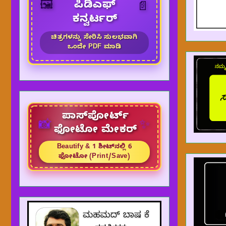
🖼️
ಪಿಡಿಎಫ್
📄
ಕನ್ವರ್ಟರ್
ಚಿತ್ರಗಳನ್ನು ಸೇರಿಸಿ ಸುಲಭವಾಗಿ
ಒಂದೇ PDF ಮಾಡಿ
ಪಾಸ್‌ಪೋರ್ಟ್
✨
📸
ಫೋಟೋ ಮೇಕರ್
Beautify & 1 ಶೀಟ್‌ನಲ್ಲಿ 6
ಫೋಟೋ (Print/Save)