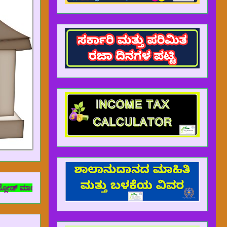
ಡಬೇಕೆಂದರೆ ದಯವಿಟ್ಟು app ನಲ್ಲಿ ಮಾಡದೆ, www.nammasarakarishaale.com ಈ ಲಿ