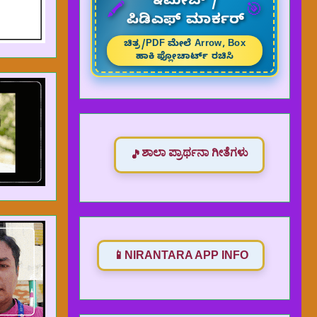
ಇಮೇಜ್ /
🎯
🖍️
ಪಿಡಿಎಫ್ ಮಾರ್ಕರ್
ಚಿತ್ರ/PDF ಮೇಲೆ Arrow, Box
ಹಾಕಿ ಫ್ಲೋಚಾರ್ಟ್ ರಚಿಸಿ
ಶಾಲಾ ಪ್ರಾರ್ಥನಾ ಗೀತೆಗಳು
🎵
📱
NIRANTARA APP INFO