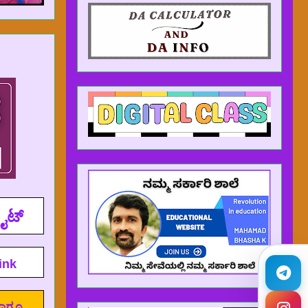
ಸೈಟ್
ink
 ಹಾಗೂ