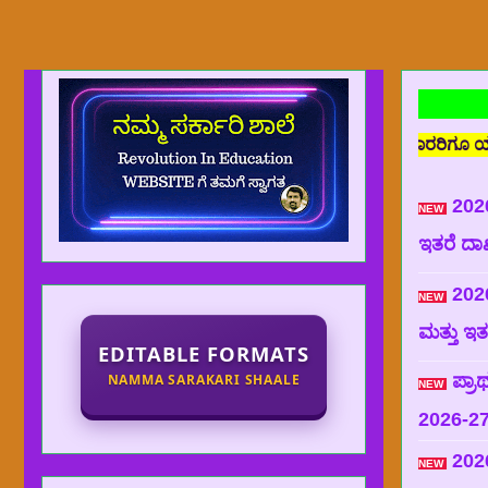
ೀರಾತಿಗೂ ಹಾಗೂ ಈ ವೆಬ್ ಸೈಟ್ ನ ವಾರಸುದಾರರಿಗೂ ಯಾವುದೇ ರೀತಿಯ ಸಂಬಂಧವಿರು
2026
NEW
ಇತರೆ ದಾಖಲ
2026
NEW
ಮತ್ತು ಇತರ
EDITABLE FORMATS
NAMMA SARAKARI SHAALE
ಪ್ರಾ
NEW
2026-2
202
NEW