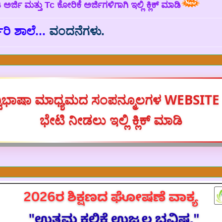
ರ್ಜಿ‌ ಮತ್ತು Tc ಕೋರಿಕೆ ಅರ್ಜಿಗಳಿಗಾಗಿ ಇಲ್ಲಿ ಕ್ಲಿಕ್ ಮಾಡಿ
ದನೆಗಳು.
್ವಿಭಾಷಾ ಮಾಧ್ಯಮದ ಸಂಪನ್ಮೂಲಗಳ WEBSITE 
ಭೇಟಿ ನೀಡಲು ಇಲ್ಲಿ ಕ್ಲಿಕ್ ಮಾಡಿ