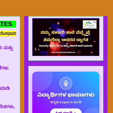
 ರಾಜ್ಯದ ಸಮಸ್ತ ಶಿಕ್ಷಕರಿಗೆ, ವಿದ್ಯಾರ್ಥಿಗಳಿಗೆ ಹಾಗೂ ಉದ್ಯೋಗಕಾಂಕ್ಷಿಗಳಿ
ು ಮತ್ತು
ಕೆಗಳು
್ ಮಾಡಿ
ವಿದ್ಯಾರ್ಥಿಗಳ ಭಾಷಣಗಳು
ಕನ್ನಡ, English & ಹಿಂದಿ
ದೇಶಗಳು,