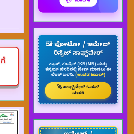
ಕ್ಲಿಕ್ ಮಾಡಿ
🖼️ ಫೋಟೋ / ಇಮೇಜ್
ರಿಸೈಜ್ ಸಾಫ್ಟ್‌ವೇರ್
ಗೆ
ಕ್ರಾಪ್, ಕಂಪ್ರೆಸ್ (KB/MB) ಮತ್ತು
ಕಸ್ಟಮ್ ಹೆಸರಿನಲ್ಲಿ ಸೇವ್ ಮಾಡಲು ಈ
ಲಿಂಕ್ ಬಳಸಿ.
(ಉಚಿತ ಟೂಲ್)
🚀 ಸಾಫ್ಟ್‌ವೇರ್ ಓಪನ್
ಮಾಡಿ