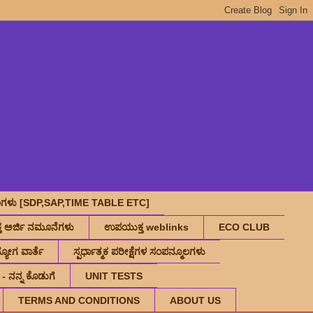
ಮೂಲಗಳು [SDP,SAP,TIME TABLE ETC]
 ಅರ್ಜಿ ನಮೂನೆಗಳು
ಉಪಯುಕ್ತ weblinks
ECO CLUB
ಯೋಗ ವಾರ್ತೆ
ಸ್ಪರ್ಧಾತ್ಮಕ‌ ಪರೀಕ್ಷೆಗಳ‌ ಸಂಪನ್ಮೂಲಗಳು
 - ನನ್ನ ಕೊಡುಗೆ
UNIT TESTS
TERMS AND CONDITIONS
ABOUT US