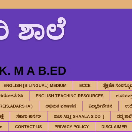
ಿ ಶಾಲೆ
. M A B.ED
ENGLISH [BILINGUAL] MEDIUM
ECCE
ಶೈಕ್ಷಣಿಕ ಸಂಪನ್
ಾಠಯೋಜನೆಗಳು
ENGLISH TEACHING RESOURCES
ಉಪಯುಕ್ತ
V,KREIS,ADARSHA )
ಅಭಿಮತ ವರ್ಗಾವಣೆ
ವಿದ್ಯಾರ್ಥಿವೇತನ
ಉದ್
್ಷೆ
ಸರ್ಕಾರಿ ಕಾರ್ನರ್
ಶಾಲಾ ಸಿದ್ದಿ [ SHAALA SIDDI ]
ನನ್ನ ಶಾಲೆ
m
CONTACT US
PRIVACY POLICY
DISCLAIMER