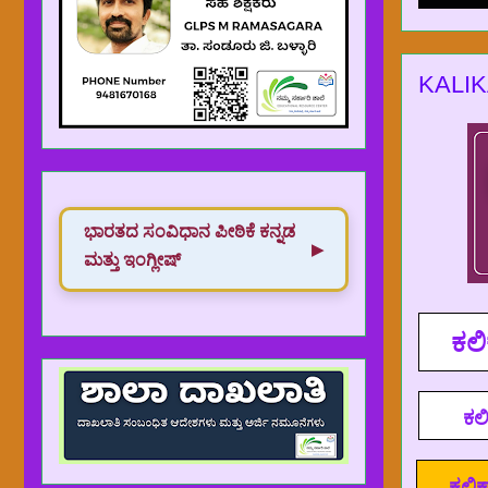
KALI
ಭಾರತದ ಸಂವಿಧಾನ‌ ಪೀಠಿಕೆ ಕನ್ನಡ
▶
ಮತ್ತು ಇಂಗ್ಲೀಷ್
ಕಲಿ
ಕಲ
ಕಲಿಕ