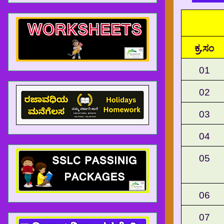
ಕ್ರ.ಸಂ
01
02
03
04
ಆತ್ಮೀಯ ಶಿಕ್ಷಕರೆ, ನೀವು APP ಮೂಲಕ ಬ್ಲಾಗ್ ಗೆ ಭೇಟಿ ನೀಡಿದ
05
06
07