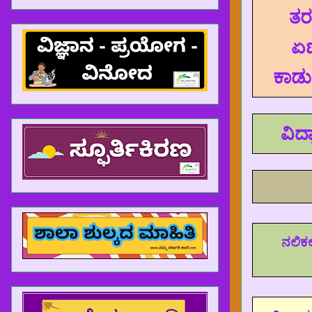
ತರ
ಏಣ
ಕಾರ್
ವಿದ
ನಲಿಕಲ