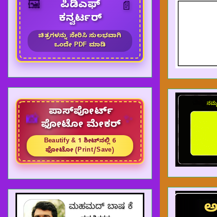
🖼️
ಪಿಡಿಎಫ್
📄
ಕನ್ವರ್ಟರ್
ಚಿತ್ರಗಳನ್ನು ಸೇರಿಸಿ ಸುಲಭವಾಗಿ
ಒಂದೇ PDF ಮಾಡಿ
ಪಾಸ್‌ಪೋರ್ಟ್
📸
✨
ಫೋಟೋ ಮೇಕರ್
Beautify & 1 ಶೀಟ್‌ನಲ್ಲಿ 6
ಫೋಟೋ (Print/Save)