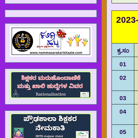
2023
ಕ್ರ.ಸಂ
01
02
03
04
05