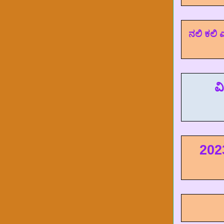
ನಲಿ ಕಲಿ
ವ
202