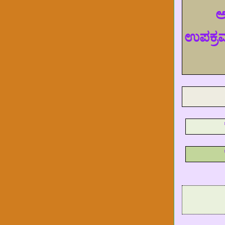
ಅ
ಉಪಕ್ರಮ