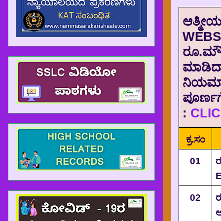
ಆತ್ಮೀಯ 
WEBS
ರೂ.ಮೌ
ಮಾಡಿದ್ದ
ನಿಯಮಾ
ಪೂರ್ಣಗ
:
CLI
ಕ್ರ.ಸಂ
01
ರ
E
02
ರ
ಅ