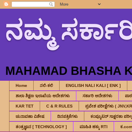
ನಮ್ಮ ಸರ್ಕಾರ
MAHAMAD BHASHA K.
Home
ನಲಿ-ಕಲಿ
ENGLISH NALI KALI [ ENK ]
ಶಾಲಾ ಶಿಕ್ಷಣ ಇಲಾಖೆಯ ಆದೇಶಗಳು
ಸರ್ಕಾರಿ ಆದೇಶಗಳು
ಪಾ
KAR TET
C & R RULES
ಪ್ರವೇಶ ಪರೀಕ್ಷೆಗಳು ( JNV
ಚುನಾವಣಾ ವಿಶೇಷ
ದಿನಪತ್ರಿಕೆಗಳು
ಕಂಪ್ಯೂಟರ್ ಸಾಕ್ಷರತಾ ಪರೀಕ್ಷ
ತಂತ್ರಜ್ಞಾನ [ TECHNOLOGY ]
ಮಾಹಿತಿ ಹಕ್ಕು RTI
ಕ.co