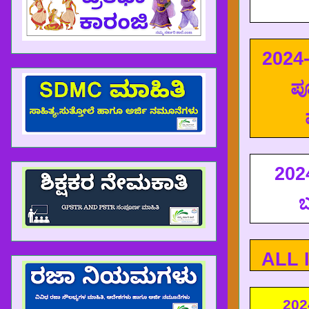
2024-
ಪೂ
2024
ಬ
HRMS ಸೇವಾ ಮಾಹಿತಿಯನ್ನು ವೈಯಕ್ತಿಕ ಲಾಗಿನ್ ಮೂಲಕ ಪರಿಶೀಲ
ALL 
202