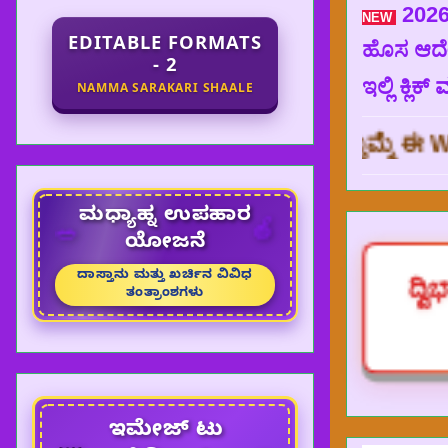
2026
NEW
EDITABLE FORMATS
ಹೊಸ ಆದೇಶ
- 2
ಇಲ್ಲಿ ಕ್ಲಿಕ್
NAMMA SARAKARI SHAALE
ಾಗಿ ಧನ್ಯವಾದಗಳು,
ಮತ್ತೊಮ್ಮೆ ಈ WEBSITE ಗೆ ಭೇ
ಮಧ್ಯಾಹ್ನ ಉಪಹಾರ
🍎
🥗
ಯೋಜನೆ
ದಾಸ್ತಾನು ಮತ್ತು ಖರ್ಚಿನ ವಿವಿಧ
ದ್ವ
ತಂತ್ರಾಂಶಗಳು
ಇಮೇಜ್ ಟು