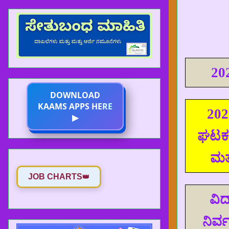
20
DOWNLOAD
KAAMS APPS HERE
202
▶
ಘಟಕಗ
ಮತ್
JOB CHARTS
👑
ವಿದ
ನಿರ್