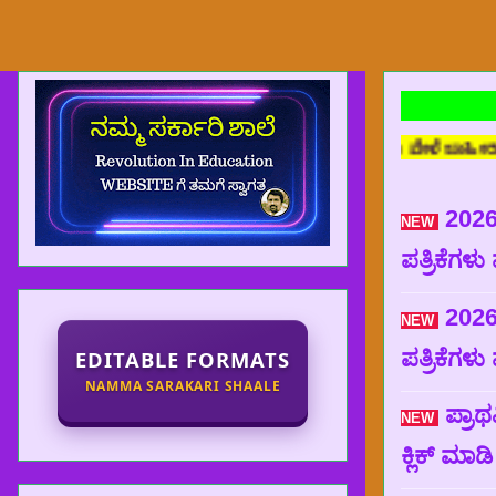
ರಹಿತ ವೆಬ್ ಸೈಟ್ ಆಗಿರುತ್ತದೆ. ಒಂದು ವೇಳೆ ಜಾಹೀರಾತು ಪ್ರದರ್ಶನವಾದಲ್ಲಿ ಜ
2026
NEW
ಪತ್ರಿಕೆಗಳು
2026
NEW
ಪತ್ರಿಕೆಗಳು
EDITABLE FORMATS
NAMMA SARAKARI SHAALE
ಪ್ರಾಥ
NEW
ಕ್ಲಿಕ್ ಮಾ