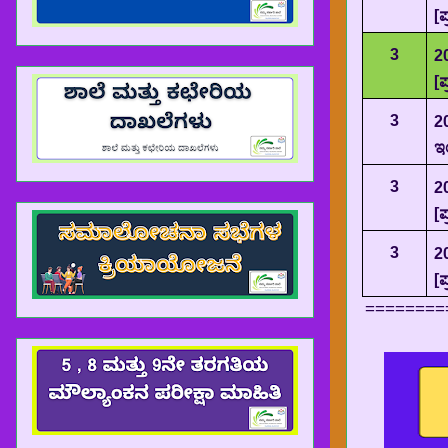
[
ಪ
3
2
[
ಪ
3
2
ಇಂ
3
2
[
ಪ
3
2
[
ಪ
========