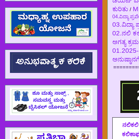
ಡಯಟ್ ವತ
ಕುರಿತು
M
/
04.ವಿದ್ಯಾ ಪ್ರ
03.ವಿದ್ಯಾ 
02.ನಲಿ ಕಲ
ಅಗತ್ಯ ಕ್ರಮ
01.2025-2
ಅನುಷ್ಠಾನಗ
========
ನಲಿಕಲ
ಕಲಿಕಾಫ