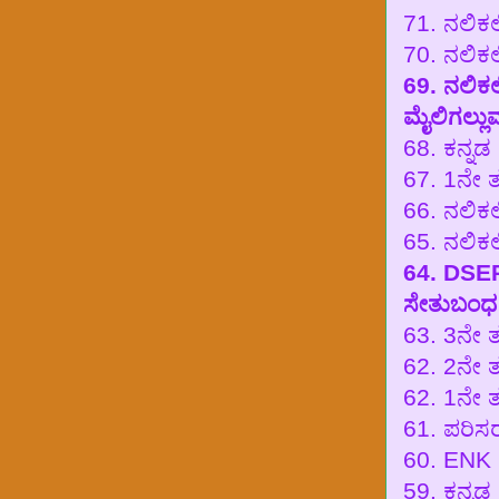
71. ನಲಿಕ
70. ನಲಿಕ
69. ನಲಿಕಲ
ಮೈಲಿಗಲ್ಲು
68. ಕನ್ನ
67. 1ನೇ 
66. ನಲಿಕಲ
65. ನಲಿಕ
64. DSE
ಸೇತುಬಂಧ ಪ
63. 3ನೇ 
62. 2ನೇ 
62. 1ನೇ 
61. ಪರಿಸ
60. ENK 
59. ಕನ್ನಡ