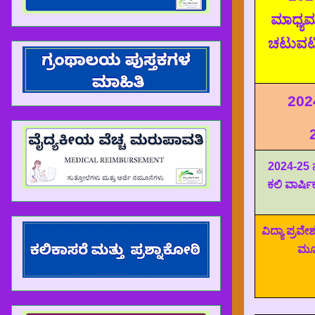
ಮಾಧ್ಯಮ
ಚಟುವಟಿ
202
2024-25
ಕಲಿ ವಾರ್ಷ
ವಿದ್ಯಾ ಪ್ರವೇ
ಮೂ