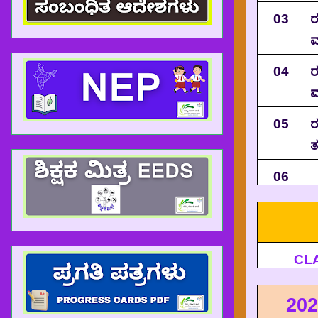
03
ರ
ಮ
04
ರ
ಮ
05
ರ
ತ
06
CLA
202