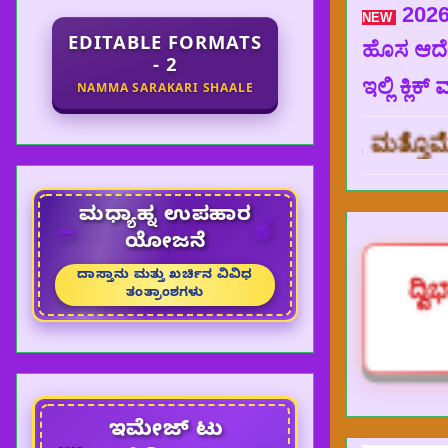
2026
NEW
EDITABLE FORMATS
ಹೊಸ ಆದೇಶ
- 2
ಇಲ್ಲಿ ಕ್ಲಿಕ್
NAMMA SARAKARI SHAALE
ೀಡಿದ್ದಕ್ಕಾಗಿ ಧನ್ಯವಾದಗಳು,
ಮತ್ತೊಮ್ಮೆ ಈ WEBSI
ಮಧ್ಯಾಹ್ನ ಉಪಹಾರ
🥗
🍎
ಯೋಜನೆ
ದ್ವ
ದಾಸ್ತಾನು ಮತ್ತು ಖರ್ಚಿನ ವಿವಿಧ
ತಂತ್ರಾಂಶಗಳು
ಇಮೇಜ್ ಟು