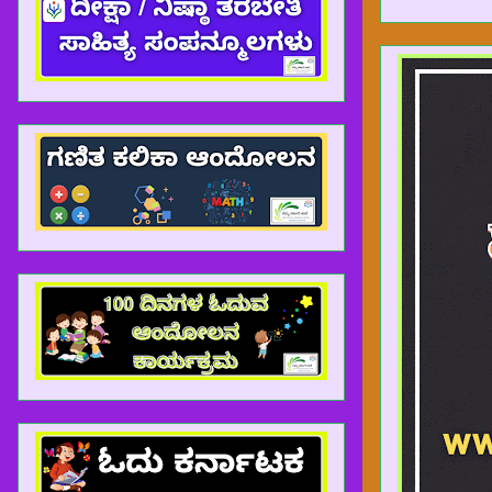
ಆತ್ಮೀಯ ಶಿಕ್ಷಕರೆ, ನೀವು APP ಮೂಲಕ ಬ್ಲಾಗ್ ಗ