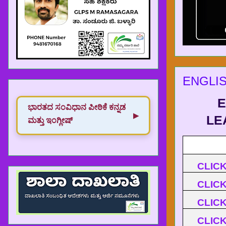
ENGLI
E
ಭಾರತದ ಸಂವಿಧಾನ‌ ಪೀಠಿಕೆ ಕನ್ನಡ
▶
LE
ಮತ್ತು ಇಂಗ್ಲೀಷ್
CLIC
CLIC
CLIC
CLIC