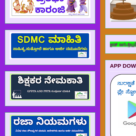
್ಕಾರಿ ಶಾಲೆ app ನಲ್ಲಿ ಯಾವುದೇ fileಗಳು ಡೌನ್ಲೋಡ್ ಆಗುತ್ತಿಲ್ಲವೆಂದು ರಾಜ್ಯದ 
APP DOW