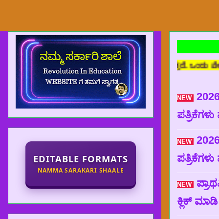
N
E) ಜಾಹೀರಾತು ರಹಿತ ವೆಬ್ ಸೈಟ್ ಆಗಿರುತ್ತದೆ. ಒಂದು ವೇಳೆ ಜಾಹೀರಾತು ಪ್ರದರ
2026
NEW
ಪತ್ರಿಕೆಗಳು
2026
NEW
ಪತ್ರಿಕೆಗಳು
EDITABLE FORMATS
NAMMA SARAKARI SHAALE
ಪ್ರಾಥ
NEW
ಕ್ಲಿಕ್ ಮಾ