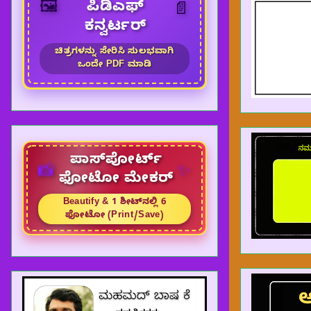
🖼️
ಪಿಡಿಎಫ್
📄
ಕನ್ವರ್ಟರ್
ಚಿತ್ರಗಳನ್ನು ಸೇರಿಸಿ ಸುಲಭವಾಗಿ
ಒಂದೇ PDF ಮಾಡಿ
ಪಾಸ್‌ಪೋರ್ಟ್
✨
📸
ಫೋಟೋ ಮೇಕರ್
Beautify & 1 ಶೀಟ್‌ನಲ್ಲಿ 6
ಫೋಟೋ (Print/Save)