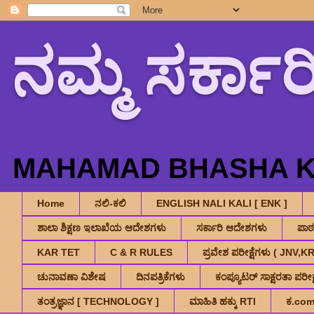
ನಮ್ಮ ಸರ್ಕಾರ
MAHAMAD BHASHA K.
Home
ನಲಿ-ಕಲಿ
ENGLISH NALI KALI [ ENK ]
ಶಾಲಾ ಶಿಕ್ಷಣ ಇಲಾಖೆಯ ಆದೇಶಗಳು
ಸರ್ಕಾರಿ ಆದೇಶಗಳು
ಪಾ
KAR TET
C & R RULES
ಪ್ರವೇಶ ಪರೀಕ್ಷೆಗಳು ( JNV
ಚುನಾವಣಾ ವಿಶೇಷ
ದಿನಪತ್ರಿಕೆಗಳು
ಕಂಪ್ಯೂಟರ್ ಸಾಕ್ಷರತಾ ಪರೀಕ್ಷ
ತಂತ್ರಜ್ಞಾನ [ TECHNOLOGY ]
ಮಾಹಿತಿ ಹಕ್ಕು RTI
ಕ.co