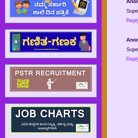
Ano
Supe
Repl
Ano
Supe
Repl