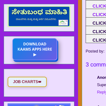
CLIC
CLIC
CLIC
CLIC
CLIC
DOWNLOAD
KAAMS APPS HERE
Posted by:
▶
3 comm
Ano
JOB CHARTS
👑
Supe
Repl