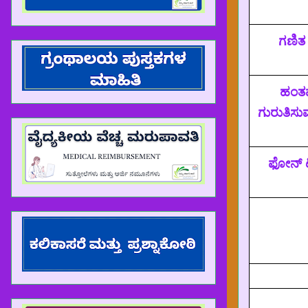
ಗಣಿತ ಗ
ಹಂತವ
್ನು ವೈಯಕ್ತಿಕ ಲಾಗಿನ್ ಮೂಲಕ ಪರಿಶೀಲನೆ ಮಾಡಲು HRMS ಅಲ್ಲಿ ಇರುವ ನೌ
ಗುರುತಿಸು
ಫೋನ್ ಟ