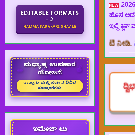
2026
NEW
EDITABLE FORMATS
ಹೊಸ ಆದೇಶ
- 2
ಇಲ್ಲಿ ಕ್ಲಿಕ್
NAMMA SARAKARI SHAALE
ತೊಮ್ಮೆ ಈ WEBSITE ಗೆ ಭೇಟಿ ನೀಡಿ.
ನಿಮ್ಮ ಸೇವೆಯ
ಮಧ್ಯಾಹ್ನ ಉಪಹಾರ
🥗
🍎
ಯೋಜನೆ
ದಾಸ್ತಾನು ಮತ್ತು ಖರ್ಚಿನ ವಿವಿಧ
ದ್ವ
ತಂತ್ರಾಂಶಗಳು
ಇಮೇಜ್ ಟು