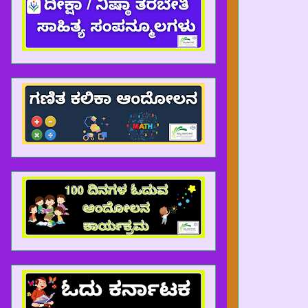
ವು APP ಮೂಲಕ ಬ್ಲಾಗ್ ಗೆ ಭೇಟಿ ನೀಡಿದ್ದರೆ ಬ್ಲಾಗ್ ನ PDF ಗಳನ್ನು DOW