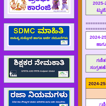
2025-
ಟ್ಯು
========
========
2024-25ನ
ಹಾಗ
ಗಣಿತ
ಸಂಗ್ರಹಣೆ
2024-25
ಗ
ಣಿ