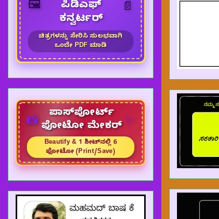
🖼️
ಪಿಡಿಎಫ್
📄
ಕನ್ವರ್ಟರ್
ಚಿತ್ರಗಳನ್ನು ಸೇರಿಸಿ ಸುಲಭವಾಗಿ
ಒಂದೇ PDF ಮಾಡಿ
ಪಾಸ್‌ಪೋರ್ಟ್
✨
📸
ಫೋಟೋ ಮೇಕರ್
Beautify & 1 ಶೀಟ್‌ನಲ್ಲಿ 6
ಫೋಟೋ (Print/Save)