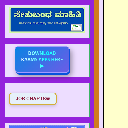
DOWNLOAD
KAAMS APPS HERE
▶
JOB CHARTS
👑