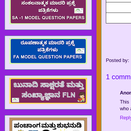
Posted by:
1 comm
Ano
This
who a
Repl