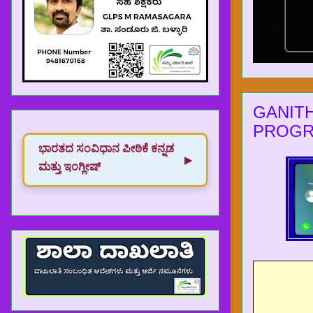
GANIT
PROG
ಭಾರತದ ಸಂವಿಧಾನ‌ ಪೀಠಿಕೆ ಕನ್ನಡ
▶
ಮತ್ತು ಇಂಗ್ಲೀಷ್